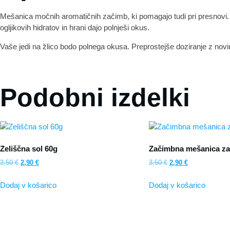
Mešanica močnih aromatičnih začimb, ki pomagajo tudi pri presnovi.
ogljikovih hidratov in hrani dajo polnješi okus.
Vaše jedi na žlico bodo polnega okusa. Preprostejše doziranje z nov
Podobni izdelki
Zeliščna sol 60g
Začimbna mešanica za 
3,50
€
2,90
€
3,50
€
2,90
€
Dodaj v košarico
Dodaj v košarico