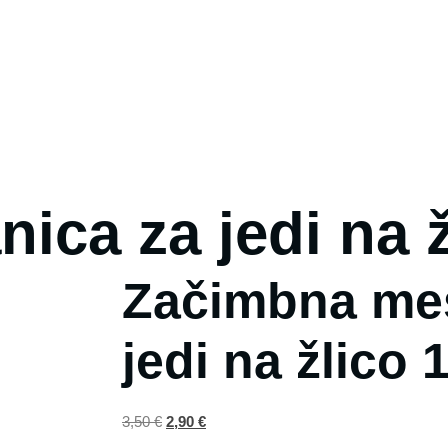
 mano
Spletna Prodajalna
Product Placement
N
ca za jedi na ž
Začimbna me
jedi na žlico 
3,50
€
2,90
€