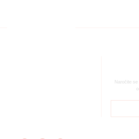
Pomembne povezave
Prij
Splošni pogoji poslovanja
Naročite se
o
Politika zasebnosti
Piškotki