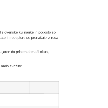
el slovenske kulinarike in pogosto so
katerih recepture se prenašajo iz roda
ajaron da pristen domači okus,
 malo svežine.