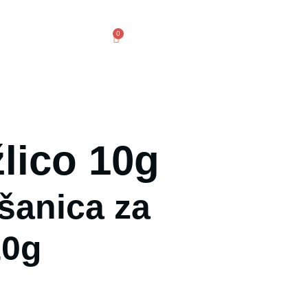
0
ovice
Kontakt
lico 10g
šanica za
10g