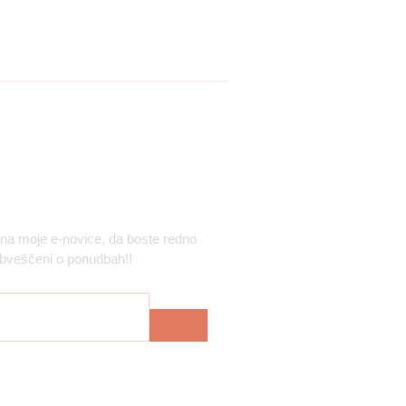
ava na moje e-novice
 na moje e-novice, da boste redno
bveščeni o ponudbah!!