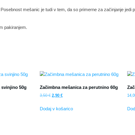
 Posebnost mešanic je tudi v tem, da so primerne za začinjanje jedi
im pakiranjem.
svinjino 50g
Začimbna mešanica za perutnino 60g
Zač
3,50
€
2,90
€
14,
Dodaj v košarico
Dod