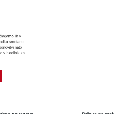
Zlagamo jih v
ladko smetano.
onovitvi nato
v hladilnik za