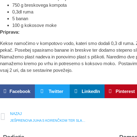
750 g breskovega kompota
0,3dl ruma
5 banan
100 g kokosove moke
Priprava:
Kekse namočimo v kompotovo vodo, kateri smo dodali 0,3 dl ruma. 
pekač. Posebej spasiramo banane in breskve ter dodamo stepeno s
Namažemo plast nadeva in ponovimo plast s piškoti. Naredimo dve p
namažemo kremo po vrhu in potresemo s koksovo moko. Postavimo 
vsaj 2 uri, da se sestavine povežejo.
Facebook
Twitter
LinkedIn
Pinterest
NAZAJ
JEŠPRENOVA JUHA S KORENČKOM TER SLANINO